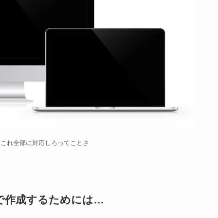
？これ全部に対応しろってことさ
で
作成
するためには…