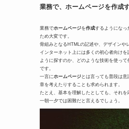
業務で、
ホームページ
を
作成
業務で
ホームページ
を
作成
するようになっ
ため大変です。
骨組みとなるHTMLの記述や、デザインや
インターネット上には多くの初心者向けを
ように探すのか、どのような技術を使って
です。
一言に
ホームページ
とは言っても普段は意
章を考えたりすることも求められます。
たとえ、基本を理解したとしても、それを
一朝一夕では困難だと言えるでしょう。