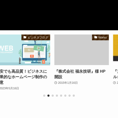
ビジネスブログ
Works
質！ビジネスに
『株式会社 福永技研』様 HP
『天文館 千扇
ムページ制作の
開設
ルオープン
2015年1月16日
2014年11月1日