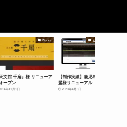
Works
ビジネスブログ
エン
』様 リニューア
【制作実績】鹿児島県弓道連
エントリープラ
盟様リニューアル
業）
2023年4月3日
2017年10月28日