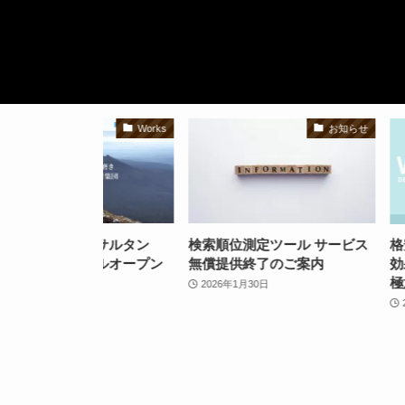
Works
お知らせ
コンサルタン
検索順位測定ツール サービス
格安でも高品
ーアルオープン
無償提供終了のご案内
効果的なホー
極意
2026年1月30日
2023年5月16日