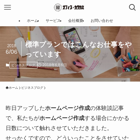
ホーム
サービス
会社概要
お問い合わせ
標準プランではこんなお仕事をや
2018
6/06
っています
2018年6月6日
ビジネスブログ
ホーム
ビジネスブログ
昨日アップした
ホームページ作成
の体験談記事
で、私たちが
ホームページ作成
する場合にかかる
日数について触れさせていただきました。
せっかくですので、どういったことをさせていた