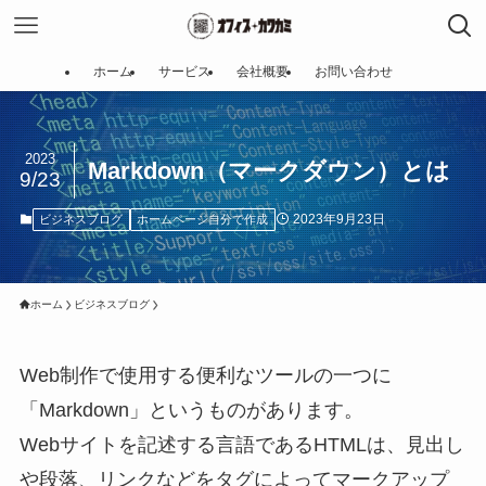
ホーム
サービス
会社概要
お問い合わせ
2023
Markdown（マークダウン）とは
9/23
2023年9月23日
ビジネスブログ
ホームページ自分で作成
ホーム
ビジネスブログ
Web制作で使用する便利なツールの一つに
「Markdown」というものがあります。
Webサイトを記述する言語であるHTMLは、見出し
や段落、リンクなどをタグによってマークアップ